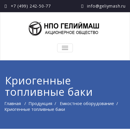
+7 (499) 242-50-77
infо@gеliymаsh.ru
TOGGLE
NAVIGATION
Криогенные
топливные баки
Главная
/
Продукция
/
Емкостное оборудование
/
Криогенные топливные баки