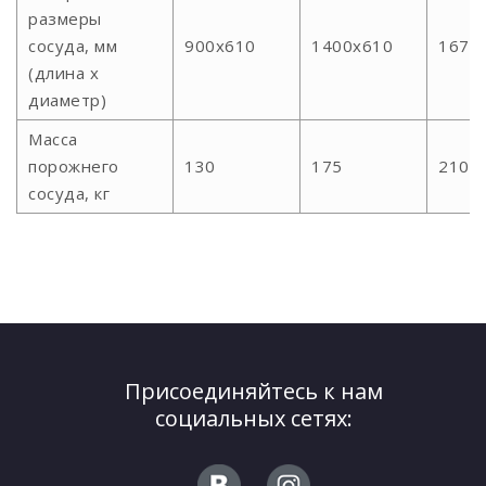
размеры
сосуда, мм
900х610
1400х610
1670
(длина х
диаметр)
Масса
порожнего
130
175
210
сосуда, кг
Присоединяйтесь к нам
социальных сетях: